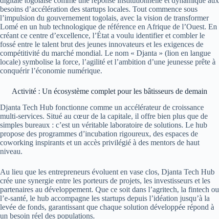
digitale togolaise comme une réponse institutionnelle et dynamique aux
besoins d’accélération des startups locales. Tout commence sous
l’impulsion du gouvernement togolais, avec la vision de transformer
Lomé en un hub technologique de référence en Afrique de l’Ouest. En
créant ce centre d’excellence, l’État a voulu identifier et combler le
fossé entre le talent brut des jeunes innovateurs et les exigences de
compétitivité du marché mondial. Le nom « Djanta » (lion en langue
locale) symbolise la force, l’agilité et l’ambition d’une jeunesse prête à
conquérir l’économie numérique.
Activité : Un écosystème complet pour les bâtisseurs de demain
Djanta Tech Hub fonctionne comme un accélérateur de croissance
multi-services. Situé au cœur de la capitale, il offre bien plus que de
simples bureaux : c’est un véritable laboratoire de solutions. Le hub
propose des programmes d’incubation rigoureux, des espaces de
coworking inspirants et un accès privilégié à des mentors de haut
niveau.
Au lieu que les entrepreneurs évoluent en vase clos, Djanta Tech Hub
crée une synergie entre les porteurs de projets, les investisseurs et les
partenaires au développement. Que ce soit dans l’agritech, la fintech ou
l’e-santé, le hub accompagne les startups depuis l’idéation jusqu’à la
levée de fonds, garantissant que chaque solution développée répond à
un besoin réel des populations.