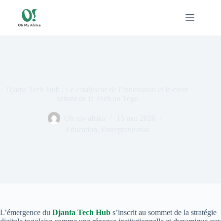
Passer
au
contenu
Djanta Tech Hub : Le catalyseur de l’innovation et le cœur
battant de la Tech au Togo
Oh my afrika
15 mai 2026
Education
,
Entrepreneuriat
L’émergence du
Djanta Tech Hub
s’inscrit au sommet de la stratégie