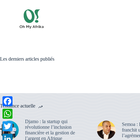
Passer
au
contenu
Les derniers articles publiés
Tendance actuelle
F
a
Djamo : la startup qui
W
Semoa : l
révolutionne l’inclusion
franchit 
c
financière et la gestion de
h
l’agrém
T
l’argent en Afrique