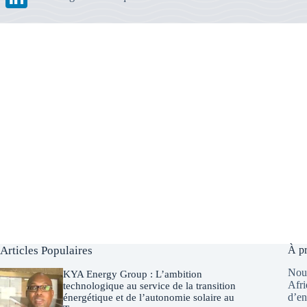
e
a
w
L
b
t
i
i
o
s
t
n
o
A
t
k
k
p
e
e
p
r
d
I
n
Articles Populaires
À pr
Nous
KYA Energy Group : L’ambition
Afri
technologique au service de la transition
d’en
énergétique et de l’autonomie solaire au