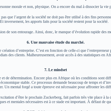
rsonne morale et non, physique.
On a encore du mal à dissocier la vie 
s que l’argent de la société ne doit pas être utilisé à des fins personn
Et inversement, les apports faits pour la société restent pour la société.
ssion de son entourage.
Ainsi, donc, le manque d’évolution rapide des ment
6. Une mauvaise étude du marché.
 création d’entreprise.
C’est en fonction de celle-ci que l’entrepreneur 
iats des clients.
Malheureusement, avoir accès à des statistiques en Afri
7. Le mindset
 et de détermination.
Encore plus en Afrique où les conditions sont diffi
e économique stable.
Ce processus demande beaucoup de temps et d’inve
er.
Un mental forgé
a
toute
épreuve est
nécessaire pour affronter les diff
’excitation d’être le prochain Zuckerberg, fait parfois très vite place à 
es et mentales nécessaires est à ce stade est important.
À défaut de quo