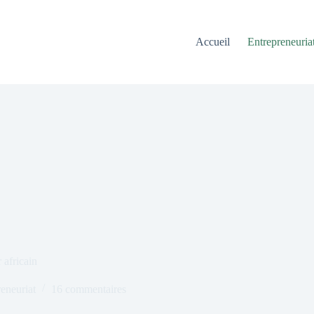
Accueil
Entrepreneuria
 africain
eneuriat
16 commentaires