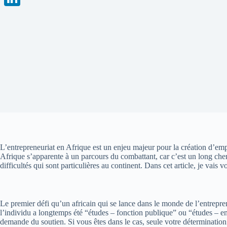
e
a
w
L
b
t
i
i
o
s
t
n
o
A
t
k
k
p
e
e
p
r
d
I
n
L’entrepreneuriat en Afrique est un enjeu majeur pour la création d’empl
Afrique s’apparente à un parcours du combattant, car c’est un long ch
difficultés qui sont particulières
au continent
.
Dans cet article, je vais v
Le premier défi qu’un
africain
qui se lance dans le monde de l’entrepren
l’individu a longtemps été “études
– fonction publique” ou “études –
en
demande du soutien.
Si vous êtes
dans le cas
, seule votre déterminatio