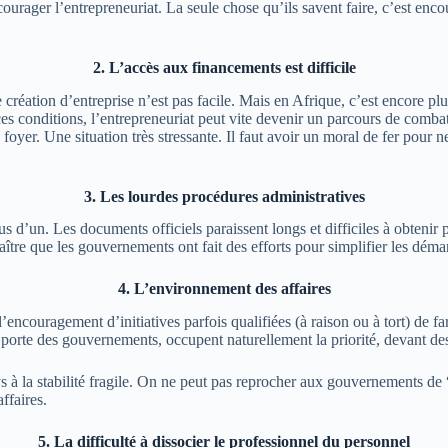
courager l’entrepreneuriat.
La seule chose qu’ils savent faire, c’est encou
2. L’accès aux financements est difficile
création d’entreprise n’est pas facile. Mais en Afrique, c’est encore pl
es conditions, l’entrepreneuriat peut vite devenir un parcours de combat
 foyer. Une situation très stressante. Il faut avoir un moral de fer pour n
3. Les lourdes procédures administratives
lus d’un.
Les documents officiels paraissent longs et difficiles à obtenir
tre que les gouvernements ont fait des efforts pour simplifier les démar
4. L’environnement des affaires
l’encouragement d’initiatives parfois qualifiées
(à raison ou à tort)
de far
la porte des gouvernements, occupent naturellement la priorité, devant des 
 à la stabilité fragile. On ne peut pas reprocher aux gouvernements de 
ffaires.
5. La difficulté à dissocier le professionnel du personnel