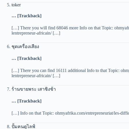
toker
… [Trackback]
[…] There you will find 68046 more Info on that Topic: ohmyafri
lentrepreneur-africain/ […]
ชุดเครื่องเสียง
… [Trackback]
[…] There you can find 16111 additional Info to that Topic: ohmy
lentrepreneur-africain/ […]
ร้านขายพระ เสาชิงช้า
… [Trackback]
[…] Info on that Topic: ohmyafrika.com/entrepreneuriat/les-diffi
ปั้มคนดูไลฟ์