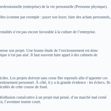
professionnelle
(entreprise)
de la vie personnelle
(
Personne
physique
)
.
elles
(
comme
par exemple :
payer son loyer, faire des achats personnels,
alités n’est pas encore favorable à la culture de l’entreprise.
pense son projet.
Une bonne étude de l’
environnement
est donc
que n’est pas aisé.
Il faut souvent faire appel à des cabinets de
ciles.
Les projets doivent sans cesse être repensés afin d’apporter ces
stissement personnel.
À côté, il y a la grande évidence :
les échecs.
Ils
icultés de cette course de fond.
la désillusion consécutive à un projet mal pensé, d’un marché mal cerné
i, l’aventure tourne court.