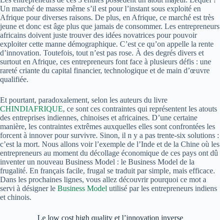
Un marché de masse même s’il est pour l’instant sous
exploité
en
Afrique pour diverses raisons.
De plus, en Afrique, ce marché est très
jeune et donc est
âge
plus que jamais de consommer.
Les entrepreneurs
africains doivent juste trouver des idées novatrices pour pouvoir
exploiter cette manne démographique.
C’est ce qu’on appelle la rente
d’innovation.
Toutefois, tout n’est pas rose.
À des degrés divers et
surtout en Afrique, ces entrepreneurs font face à plusieurs défis :
une
rareté criante du capital financier, technologique et de main d’œuvre
qualifiée.
Et pourtant, paradoxalement, selon les auteurs du livre
CHINDIAFRIQUE
, ce sont ces contraintes qui représentent les atouts
des entreprises indiennes, chinoises et africaines.
D’une certaine
manière, les contraintes extrêmes auxquelles elles sont confrontées les
forcent à innover pour survivre.
Sinon, il n y a pas trente-six solutions :
c’est la mort.
Nous allons voir l’exemple de l’Inde et de la Chine où les
entrepreneurs au moment du décollage économique de ces pays ont dû
inventer un nouveau Business
Model
:
le Business
Model
de la
frugalité.
En français facile, frugal se traduit par simple, mais efficace.
Dans les prochaines lignes, vous allez découvrir pourquoi ce mot a
servi à désigner le
Business
Model
utilisé par les entrepreneurs indiens
et chinois.
Le low cost high quality et l’innovation inverse