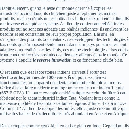
Habituellement, quand le reste du monde cherche à copier les
industriels occidentaux, ils cherchent juste à répliquer les mêmes
produits, mais en réduisant les coûts.
Les
indiens
eux ont été malins.
Ils
ont inversé et adapté ce système.
Au lieu de copier sans réfléchir des
produits qui ne sont pas
adpatés
aux réalités indiennes, ils analysent les
besoins et les contraintes de leur propre population.
Ensuite, en
s’inspirant des produits occidentaux, ils développent des technologies à
bas coûts qui s’imposent évidemment dans leur pays puisqu’elles sont
adaptées aux réalités locales.
Puis, ces mêmes technologies à bas coûts
iront concurrencer les produits occidentaux ailleurs dans le monde.
Ce
système s’appelle
le reverse innovation
et ça fonctionne plutôt bien.
C’est ainsi que des laboratoires indiens arrivent à sortir des
électrocardiogrammes de 1000 euros là où pour les mêmes
fonctionnalités, un appareil occidental coûterait le double au moins.
Grâce à cela, faire un électrocardiogramme coûte à un
indien
1
euros
(657 F CFA)
.
Un autre exemple emblématique est celui du filtre à eau
fabriqué par le géant industriel indien Tata.
Voulant lutter contre la
mauvaise qualité de l’eau dans certaines régions d’Inde, Tata a innové.
Comment ?
Au lieu de recopier les autres, elle a juste créé un filtre qui
utilise des balles de riz décortiqués très abondant en Asie et en Afrique.
Des exemples comme ceux-là, il en existe plein en Inde.
Cependant, ils