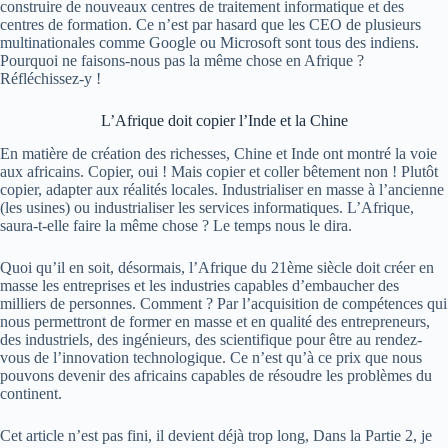
construire de nouveaux centres de traitement informatique et des
centres de formation.
Ce n’est par hasard que les
CEO
de plusieurs
multinationales comme Google ou Microsoft sont tous des indiens.
Pourquoi ne faisons-nous pas la même chose en Afrique ?
Réfléchissez-y !
L’Afrique doit copier l’Inde et la Chine
En matière de création des richesses, Chine et Inde ont montré la voie
aux
africains
.
Copier, oui !
Mais copier et coller bêtement non !
Plutôt
copier, adapter aux réalités locales.
Industrialiser en masse à l’ancienne
(les usines)
ou industrialiser les services informatiques.
L’Afrique,
saura-t-elle faire la même chose ?
Le temps nous le dira.
Quoi qu’il en soit, désormais, l
’Afrique du
21ème
siècle doit créer en
masse les entreprises et les industries capables d’embaucher des
milliers de personnes.
Comment
?
Par l’acquisition de compétences qui
nous permettront de former en masse et en qualité des entrepreneurs,
des industriels, des ingénieurs, des scientifique
pour
être au rendez-
vous de l’innovation technologique.
Ce n’est qu’à ce prix que nous
pouvons devenir des
africains
capables de résoudre les problèmes du
continent.
Cet article n’est pas fini, il devient déjà trop long, Dans la Partie 2, je