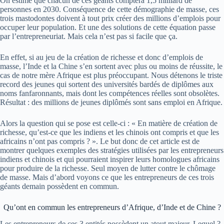
On estime que chacun de ces géants comptera 1,5 milliard de
personnes en 2030.
Conséquence de cette démographie de masse, ces
trois mastodontes doivent à tout prix créer des millions d’emplois pour
occuper leur population.
Et une des solutions de cette équation passe
par l’entrepreneuriat.
Mais cela n’est pas si facile que ça.
En effet, si au jeu de la création de richesse et donc d’emplois de
masse, l’Inde et la Chine s’en sortent avec plus ou moins de réussite, le
cas de notre mère Afrique est plus préoccupant.
Nous détenons le triste
record des jeunes qui sortent des universités
bardés
de diplômes aux
noms
fanfaronnants
, mais dont les compétences réelles sont obsolètes.
Résultat : des millions de jeunes diplômés sont sans emploi en Afrique.
Alors la question qui se pose est celle-ci : « E
n matière de création de
richesse, qu’est-ce que les indiens et les chinois ont compris et que les
africains
n’ont pas
compris
? »
. Le but donc de cet article est de
montrer quelques exemples des stratégies utilisées par les entrepreneurs
indiens et chinois et qui pourraient inspirer leurs homologues africains
pour produire de la richesse.
Seul moyen de lutter contre le chômage
de masse.
Mais d’abord voyons ce que les entrepreneurs de ces trois
géants demain possèdent en commun.
Qu’ont en commun les entrepreneurs d’Afrique, d’Inde et de Chine ?
Les entrepreneurs de ces 3 entités possèdent un atout majeur.
Lequel ?