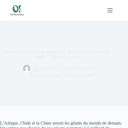
Passer
au
contenu
Comment l’Afrique peut s’inspirer des modèles chinois et
indiens ? : Première partie
Oh my afrika
5 septembre 2022
Entrepreneuriat
13 commentaires
L’Afrique, l’Inde et la Chine seront les géants du monde de demain.